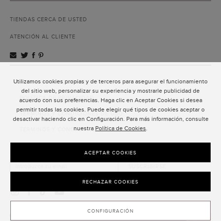
TIENDAS CERCA DE USTED
ATENCIÓN AL CLIENTE
Utilizamos cookies propias y de terceros para asegurar el funcionamiento
ATENCIÓN AL CLIENTE
del sitio web, personalizar su experiencia y mostrarle publicidad de
POLÍTICA DE PRIVACIDAD
acuerdo con sus preferencias. Haga clic en Aceptar Cookies si desea
permitir todas las cookies. Puede elegir qué tipos de cookies aceptar o
TÉRMINOS Y CONDICIONES DE USO
desactivar haciendo clic en Configuración. Para más información, consulte
nuestra
Política de Cookies
.
TÉRMINOS Y CONDICIONES DE VENTA
SUSCRIPCIÓN AL NEWSLETTER
ACEPTAR COOKIES
SUSCRIBIRSE
RECHAZAR COOKIES
CONFIGURACIÓN