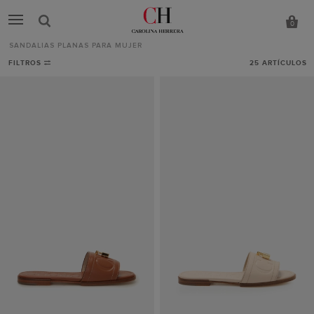
0
SANDALIAS PLANAS PARA MUJER
Sandalias
FILTROS
25
ARTÍCULOS
planas
para
mujer
-
CH
Carolina
Herrera
España