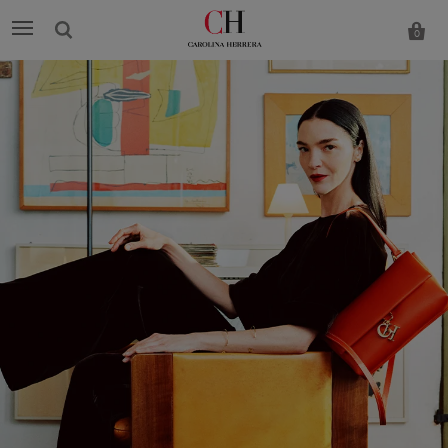
0
Carolina
Herrera