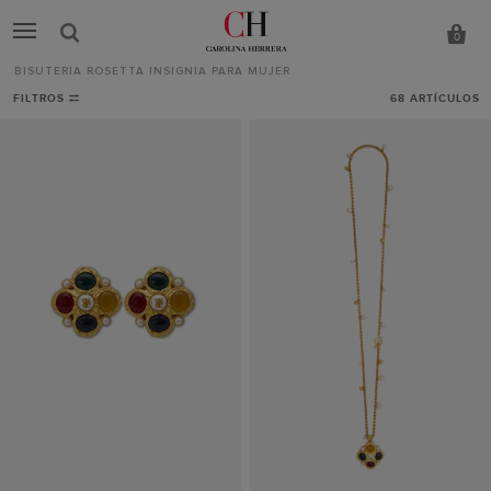
0
BISUTERÍA ROSETTA INSIGNIA PARA MUJER
Bisutería
FILTROS
68
ARTÍCULOS
Rosetta
Insignia
para
mujer
-
CH
Carolina
Herrera
España