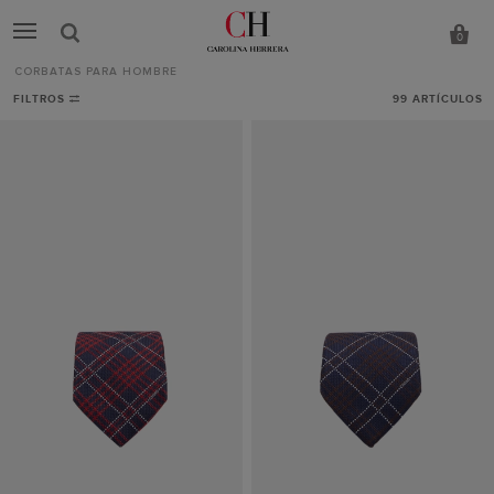
0
CORBATAS PARA HOMBRE
Corbatas
FILTROS
99
ARTÍCULOS
para
hombre
-
CH
Carolina
Herrera
España