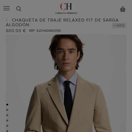
0
CHAQUETA DE TRAJE RELAXED FIT DE SARGA
ALGODÓN
+ INFO
600,00 €
REF. 62CH408400551
●
●
●
●
●
●