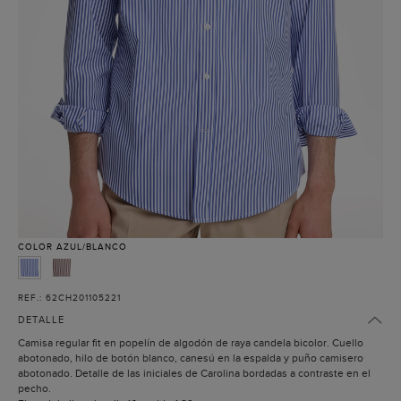
COLOR
AZUL/BLANCO
REF.: 62CH201105221
DETALLE
Camisa regular fit en popelín de algodón de raya candela bicolor. Cuello
abotonado, hilo de botón blanco, canesú en la espalda y puño camisero
abotonado. Detalle de las iniciales de Carolina bordadas a contraste en el
pecho.