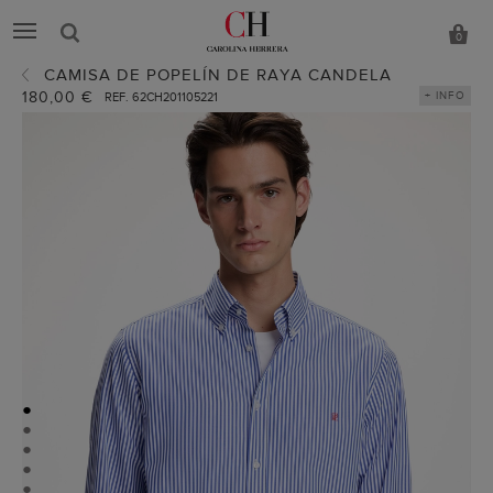
0
CAMISA DE POPELÍN DE RAYA CANDELA
180,00 €
+ INFO
REF. 62CH201105221
●
●
●
●
●