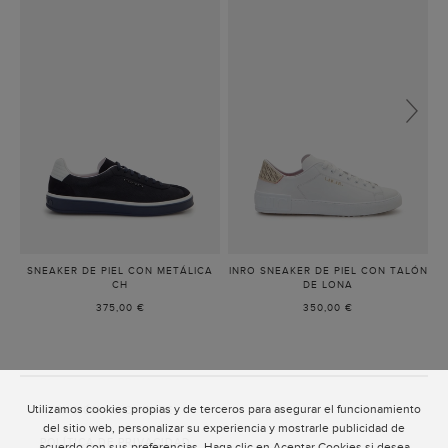
SNEAKER DE PIEL CON METÁLICA
INRO SNEAKER DE PIEL CON TALÓN
D
CH
-
DE LONA
-
AZUL
BLANCO
375,00 €
350,00 €
MARINO
Utilizamos cookies propias y de terceros para asegurar el funcionamiento
ATENCIÓN AL CLIENTE
del sitio web, personalizar su experiencia y mostrarle publicidad de
POLÍTICA DE PRIVACIDAD
acuerdo con sus preferencias. Haga clic en Aceptar Cookies si desea