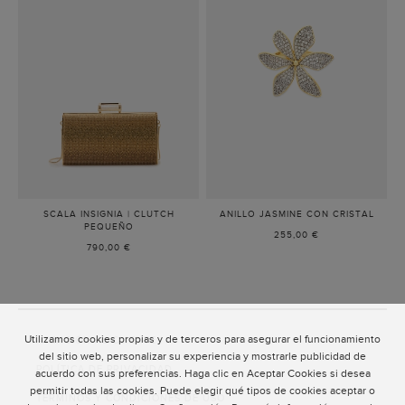
SCALA INSIGNIA | CLUTCH
ANILLO JASMINE CON CRISTAL
-
PEQUEÑO
-
ORO/C
255,00 €
ORO
790,00 €
Utilizamos cookies propias y de terceros para asegurar el funcionamiento
ATENCIÓN AL CLIENTE
del sitio web, personalizar su experiencia y mostrarle publicidad de
POLÍTICA DE PRIVACIDAD
acuerdo con sus preferencias. Haga clic en Aceptar Cookies si desea
permitir todas las cookies. Puede elegir qué tipos de cookies aceptar o
TÉRMINOS Y CONDICIONES DE USO