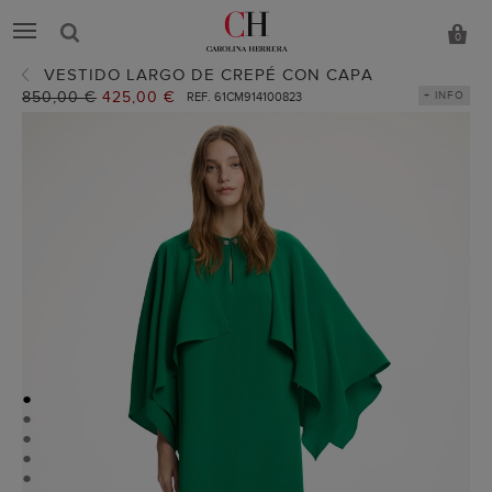
0
VESTIDO LARGO DE CREPÉ CON CAPA
Precio
850,00 €
Precio
425,00 €
+ INFO
REF. 61CM914100823
anterior:
actual:
●
●
●
●
●