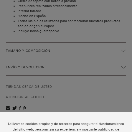
Cierre de tapeta con botón a presión.
Pespuntes realizados artesanalmente.
Interior forrado.
Hecho en España.
Todas las pieles utilizadas para confeccionar nuestros productos
son de origen europeo.
Incluye bolsa guardapolvo.
TAMAÑO Y COMPOSICIÓN
ENVÍO Y DEVOLUCIÓN
TIENDAS CERCA DE USTED
ATENCIÓN AL CLIENTE
Utilizamos cookies propias y de terceros para asegurar el funcionamiento
ATENCIÓN AL CLIENTE
del sitio web, personalizar su experiencia y mostrarle publicidad de