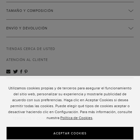
TAMAÑO Y COMPOSICIÓN
ENVÍO Y DEVOLUCIÓN
TIENDAS CERCA DE USTED
ATENCIÓN AL CLIENTE
Utilizamos cookies propias y de terceros para asegurar el funcionamiento
ATENCIÓN AL CLIENTE
del sitio web, personalizar su experiencia y mostrarle publicidad de
POLÍTICA DE PRIVACIDAD
acuerdo con sus preferencias. Haga clic en Aceptar Cookies si desea
permitir todas las cookies. Puede elegir qué tipos de cookies aceptar o
TÉRMINOS Y CONDICIONES DE USO
desactivar haciendo clic en Configuración. Para más información, consulte
nuestra
Política de Cookies
.
TÉRMINOS Y CONDICIONES DE VENTA
SUSCRIPCIÓN AL NEWSLETTER
ACEPTAR COOKIES