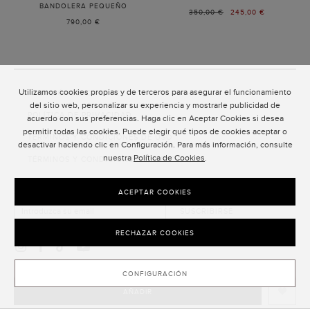
BANDOLERA PEQUEÑO
-
ORO
PRECIO
350,00 €
PRECIO
245,00 €
BORGOÑA
790,00 €
ANTERIOR:
ACTUAL:
Utilizamos cookies propias y de terceros para asegurar el funcionamiento
ATENCIÓN AL CLIENTE
del sitio web, personalizar su experiencia y mostrarle publicidad de
POLÍTICA DE PRIVACIDAD
acuerdo con sus preferencias. Haga clic en Aceptar Cookies si desea
permitir todas las cookies. Puede elegir qué tipos de cookies aceptar o
TÉRMINOS Y CONDICIONES DE USO
desactivar haciendo clic en Configuración. Para más información, consulte
nuestra
Política de Cookies
.
TÉRMINOS Y CONDICIONES DE VENTA
SUSCRIPCIÓN AL NEWSLETTER
ACEPTAR COOKIES
SUSCRIBIRSE
RECHAZAR COOKIES
CONFIGURACIÓN
AÑADIR
CLOSE