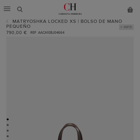
0
MATRYOSHKA LOCKED XS | BOLSO DE MANO
PEQUEÑO
+ INFO
790,00 €
REF. AACA10BJ04664
●
●
●
●