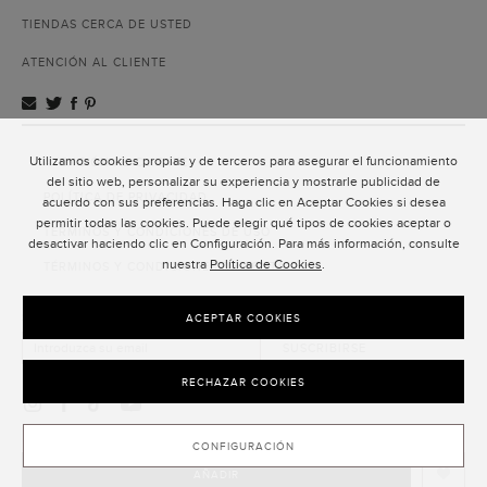
TIENDAS CERCA DE USTED
ATENCIÓN AL CLIENTE
Utilizamos cookies propias y de terceros para asegurar el funcionamiento
ATENCIÓN AL CLIENTE
del sitio web, personalizar su experiencia y mostrarle publicidad de
POLÍTICA DE PRIVACIDAD
acuerdo con sus preferencias. Haga clic en Aceptar Cookies si desea
permitir todas las cookies. Puede elegir qué tipos de cookies aceptar o
TÉRMINOS Y CONDICIONES DE USO
desactivar haciendo clic en Configuración. Para más información, consulte
nuestra
Política de Cookies
.
TÉRMINOS Y CONDICIONES DE VENTA
SUSCRIPCIÓN AL NEWSLETTER
ACEPTAR COOKIES
SUSCRIBIRSE
RECHAZAR COOKIES
CONFIGURACIÓN
AÑADIR
CLOSE