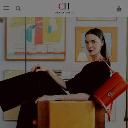
0
Carolina
Herrera