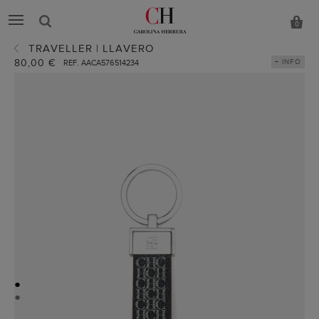
0
TRAVELLER | LLAVERO
80,00 €
+ INFO
REF. AACA576514234
●
●