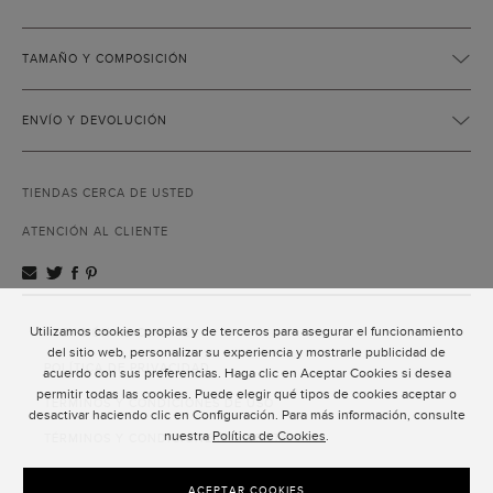
TAMAÑO Y COMPOSICIÓN
ENVÍO Y DEVOLUCIÓN
TIENDAS CERCA DE USTED
ATENCIÓN AL CLIENTE
Utilizamos cookies propias y de terceros para asegurar el funcionamiento
ATENCIÓN AL CLIENTE
del sitio web, personalizar su experiencia y mostrarle publicidad de
POLÍTICA DE PRIVACIDAD
acuerdo con sus preferencias. Haga clic en Aceptar Cookies si desea
permitir todas las cookies. Puede elegir qué tipos de cookies aceptar o
TÉRMINOS Y CONDICIONES DE USO
desactivar haciendo clic en Configuración. Para más información, consulte
nuestra
Política de Cookies
.
TÉRMINOS Y CONDICIONES DE VENTA
SUSCRIPCIÓN AL NEWSLETTER
ACEPTAR COOKIES