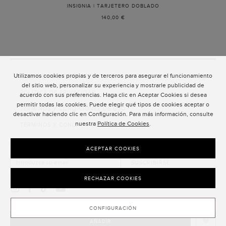
INSIGNIA | TARJETERO DOBLADO
-
NEGRO
140,00 €
Utilizamos cookies propias y de terceros para asegurar el funcionamiento
ATENCIÓN AL CLIENTE
del sitio web, personalizar su experiencia y mostrarle publicidad de
POLÍTICA DE PRIVACIDAD
acuerdo con sus preferencias. Haga clic en Aceptar Cookies si desea
permitir todas las cookies. Puede elegir qué tipos de cookies aceptar o
TÉRMINOS Y CONDICIONES DE USO
desactivar haciendo clic en Configuración. Para más información, consulte
nuestra
Política de Cookies
.
TÉRMINOS Y CONDICIONES DE VENTA
SUSCRIPCIÓN AL NEWSLETTER
ACEPTAR COOKIES
SUSCRIBIRSE
RECHAZAR COOKIES
CONFIGURACIÓN
AÑADIR
CLOSE