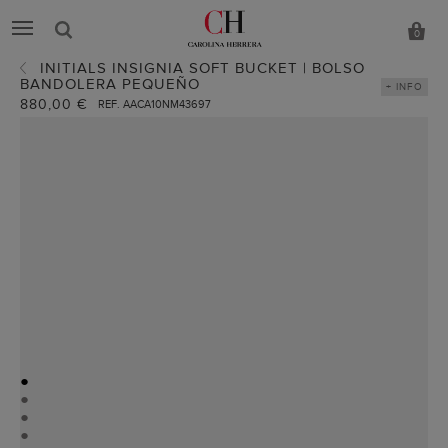
0
INITIALS INSIGNIA SOFT BUCKET | BOLSO
BANDOLERA PEQUEÑO
+ INFO
880,00 €
REF. AACA10NM43697
●
●
●
●