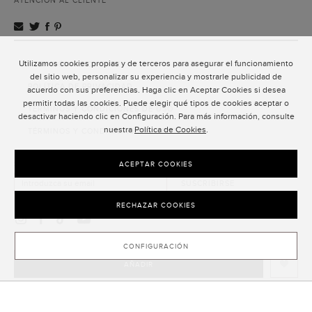
ATENCIÓN AL CLIENTE
Utilizamos cookies propias y de terceros para asegurar el funcionamiento
ATENCIÓN AL CLIENTE
del sitio web, personalizar su experiencia y mostrarle publicidad de
POLÍTICA DE PRIVACIDAD
acuerdo con sus preferencias. Haga clic en Aceptar Cookies si desea
permitir todas las cookies. Puede elegir qué tipos de cookies aceptar o
TÉRMINOS Y CONDICIONES DE USO
desactivar haciendo clic en Configuración. Para más información, consulte
nuestra
Política de Cookies
.
TÉRMINOS Y CONDICIONES DE VENTA
SUSCRIPCIÓN AL NEWSLETTER
ACEPTAR COOKIES
SUSCRIBIRSE
RECHAZAR COOKIES
CONFIGURACIÓN
AÑADIR
CLOSE