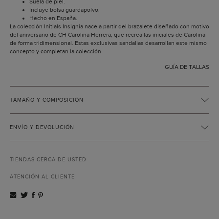
Suela de piel.
Incluye bolsa guardapolvo.
Hecho en España.
La colección Initials Insignia nace a partir del brazalete diseñado con motivo
del aniversario de CH Carolina Herrera, que recrea las iniciales de Carolina
de forma tridimensional. Estas exclusivas sandalias desarrollan este mismo
concepto y completan la colección.
GUÍA DE TALLAS
TAMAÑO Y COMPOSICIÓN
ENVÍO Y DEVOLUCIÓN
TIENDAS CERCA DE USTED
ATENCIÓN AL CLIENTE