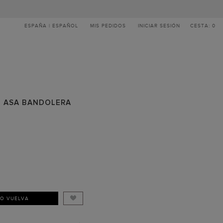
ESPAÑA | ESPAÑOL
MIS PEDIDOS
INICIAR SESIÓN
CESTA: 0
 | ASA BANDOLERA
DO VUELVA