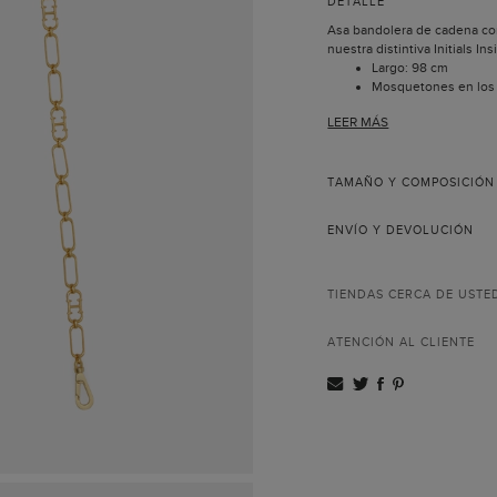
DETALLE
Asa bandolera de cadena c
nuestra distintiva Initials Ins
Largo: 98 cm
Mosquetones en los
Bañada en oro.
LEER MÁS
La colección Insignia nace a
con motivo del aniversario 
esta vez traslada las inicial
de esta asa utilizando un sut
TAMAÑO Y COMPOSICIÓN
ENVÍO Y DEVOLUCIÓN
TIENDAS CERCA DE USTE
ATENCIÓN AL CLIENTE