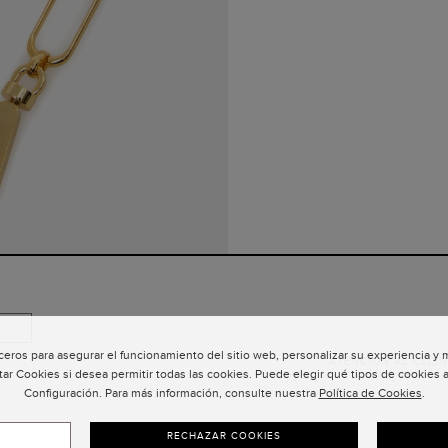
ceros para asegurar el funcionamiento del sitio web, personalizar su experiencia y
ATENCIÓN AL CLIEN
tar Cookies si desea permitir todas las cookies. Puede elegir qué tipos de cookies a
Configuración. Para más información, consulte nuestra
Política de Cookies
.
RECHAZAR COOKIES