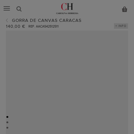
0
GORRA DE CANVAS CARACAS
140,00 €
+ INFO
REF. AACA542512511
●
●
●