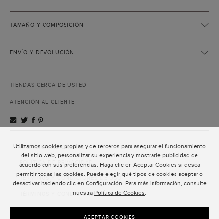
TAMAÑO Y COMPOSICIÓN
ENVÍO Y DEVOLUCIÓN
TIENDAS CERCA DE USTED
ATENCIÓN AL CLIENTE
Utilizamos cookies propias y de terceros para asegurar el funcionamiento
ATENCIÓN AL CLIENTE
del sitio web, personalizar su experiencia y mostrarle publicidad de
POLÍTICA DE PRIVACIDAD
acuerdo con sus preferencias. Haga clic en Aceptar Cookies si desea
permitir todas las cookies. Puede elegir qué tipos de cookies aceptar o
TÉRMINOS Y CONDICIONES DE USO
desactivar haciendo clic en Configuración. Para más información, consulte
nuestra
Política de Cookies
.
TÉRMINOS Y CONDICIONES DE VENTA
SUSCRIPCIÓN AL NEWSLETTER
ACEPTAR COOKIES