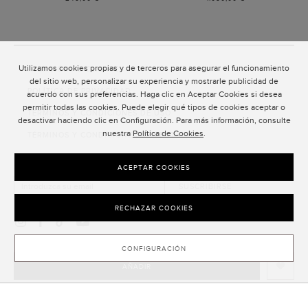
COGNAC
Utilizamos cookies propias y de terceros para asegurar el funcionamiento
ATENCIÓN AL CLIENTE
del sitio web, personalizar su experiencia y mostrarle publicidad de
POLÍTICA DE PRIVACIDAD
acuerdo con sus preferencias. Haga clic en Aceptar Cookies si desea
permitir todas las cookies. Puede elegir qué tipos de cookies aceptar o
TÉRMINOS Y CONDICIONES DE USO
desactivar haciendo clic en Configuración. Para más información, consulte
nuestra
Política de Cookies
.
TÉRMINOS Y CONDICIONES DE VENTA
SUSCRIPCIÓN AL NEWSLETTER
ACEPTAR COOKIES
SUSCRIBIRSE
RECHAZAR COOKIES
CONFIGURACIÓN
AÑADIR
CLOSE