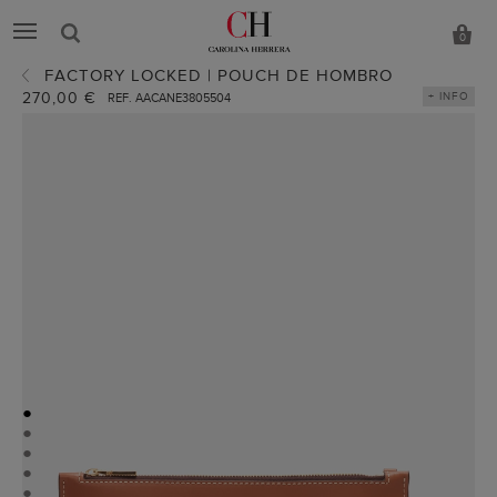
0
FACTORY LOCKED | POUCH DE HOMBRO
270,00 €
+ INFO
REF. AACANE3805504
●
●
●
●
●