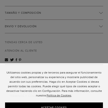
TAMAÑO Y COMPOSICIÓN
ENVÍO Y DEVOLUCIÓN
TIENDAS CERCA DE USTED
ATENCIÓN AL CLIENTE
Utilizamos cookies propias y de terceros para asegurar el funcionamiento
ATENCIÓN AL CLIENTE
del sitio web, personalizar su experiencia y mostrarle publicidad de
POLÍTICA DE PRIVACIDAD
acuerdo con sus preferencias. Haga clic en Aceptar Cookies si desea
permitir todas las cookies. Puede elegir qué tipos de cookies aceptar o
TÉRMINOS Y CONDICIONES DE USO
desactivar haciendo clic en Configuración. Para más información, consulte
nuestra
Política de Cookies
.
TÉRMINOS Y CONDICIONES DE VENTA
SUSCRIPCIÓN AL NEWSLETTER
ACEPTAR COOKIES