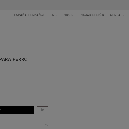
ESPAÑA | ESPAÑOL
MIS PEDIDOS
INICIAR SESIÓN
CESTA: 0
 PARA PERRO
R