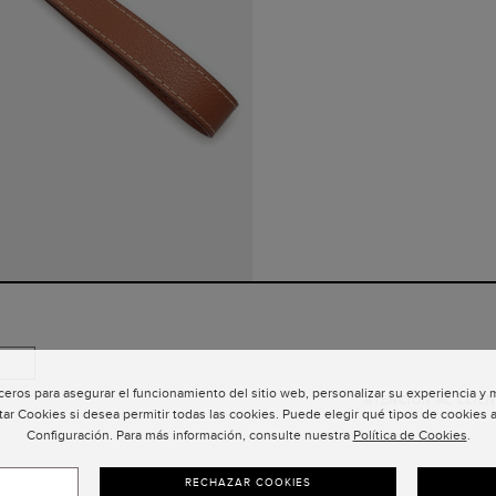
ceros para asegurar el funcionamiento del sitio web, personalizar su experiencia y
ATENCIÓN AL CLIEN
tar Cookies si desea permitir todas las cookies. Puede elegir qué tipos de cookies a
Configuración. Para más información, consulte nuestra
Política de Cookies
.
RECHAZAR COOKIES