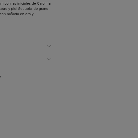
in con las iniciales de Carolina
aste y piel Sequoia, de grano
etón bañado en oro y
o: 2,5 cm
D