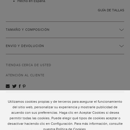
Hecho en España.
GUÍA DE TALLAS
TAMAÑO Y COMPOSICIÓN
ENVÍO Y DEVOLUCIÓN
TIENDAS CERCA DE USTED
ATENCIÓN AL CLIENTE
Utilizamos cookies propias y de terceros para asegurar el funcionamiento
ATENCIÓN AL CLIENTE
del sitio web, personalizar su experiencia y mostrarle publicidad de
POLÍTICA DE PRIVACIDAD
acuerdo con sus preferencias. Haga clic en Aceptar Cookies si desea
permitir todas las cookies. Puede elegir qué tipos de cookies aceptar o
TÉRMINOS Y CONDICIONES DE USO
desactivar haciendo clic en Configuración. Para más información, consulte
nuestra
Política de Cookies
.
TÉRMINOS Y CONDICIONES DE VENTA