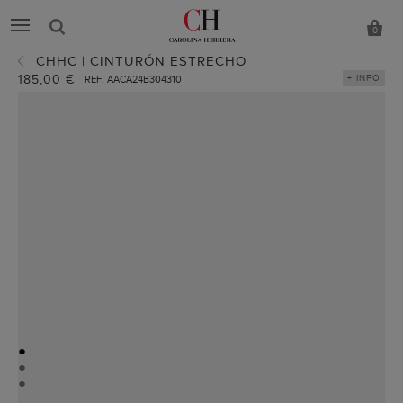
0
CHHC | CINTURÓN ESTRECHO
185,00 €
+ INFO
REF. AACA24B304310
●
●
●