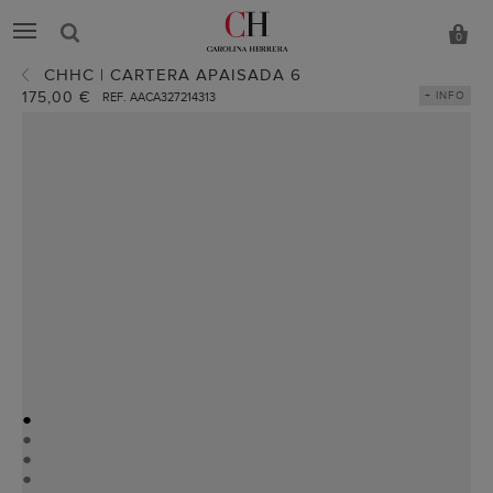
0
CHHC | CARTERA APAISADA 6
175,00 €
+ INFO
REF. AACA327214313
●
●
●
●