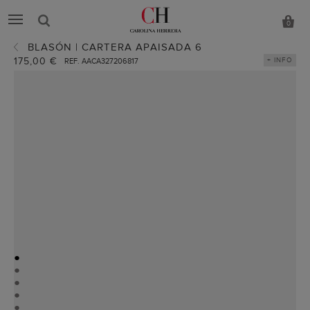
0
BLASÓN | CARTERA APAISADA 6
175,00 €
+ INFO
REF. AACA327206817
●
●
●
●
●