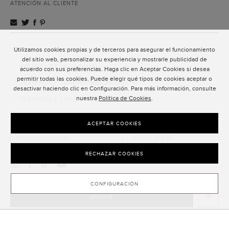
ATENCIÓN AL CLIENTE
Utilizamos cookies propias y de terceros para asegurar el funcionamiento
ATENCIÓN AL CLIENTE
del sitio web, personalizar su experiencia y mostrarle publicidad de
POLÍTICA DE PRIVACIDAD
acuerdo con sus preferencias. Haga clic en Aceptar Cookies si desea
permitir todas las cookies. Puede elegir qué tipos de cookies aceptar o
TÉRMINOS Y CONDICIONES DE USO
desactivar haciendo clic en Configuración. Para más información, consulte
nuestra
Política de Cookies
.
TÉRMINOS Y CONDICIONES DE VENTA
SUSCRIPCIÓN AL NEWSLETTER
ACEPTAR COOKIES
SUSCRIBIRSE
RECHAZAR COOKIES
CONFIGURACIÓN
AÑADIR
CLOSE