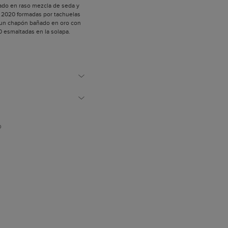
rado en raso mezcla de seda y
na 2020 formadas por tachuelas
y un chapón bañado en oro con
20 esmaltadas en la solapa.
varse tanto en la mano como
s artesanalmente.
 oro.
cierre de cremallera.
izadas para confeccionar
son de origen europeo.
polvo.
D
paña.
os de la colección Bimba está
a que una niña, con su
mbia el vestido una y otra vez.
 mano por los artesanos de
 lo que le confiere un carácter