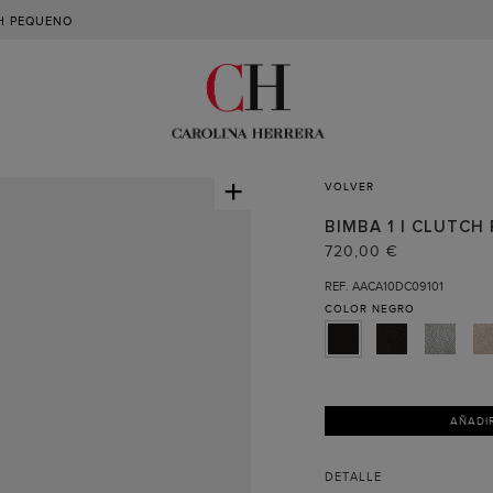
CH PEQUENO
+
VOLVER
BIMBA 1 | CLUTC
720,00 €
REF. AACA10DC09101
COLOR
NEGRO
AÑADI
DETALLE