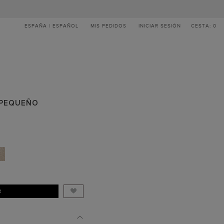
ESPAÑA | ESPAÑOL
MIS PEDIDOS
INICIAR SESIÓN
CESTA: 0
H PEQUEÑO
R