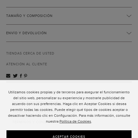
TAMAÑO Y COMPOSICIÓN
ENVÍO Y DEVOLUCIÓN
TIENDAS CERCA DE USTED
ATENCIÓN AL CLIENTE
Utilizamos cookies propias y de terceros para asegurar el funcionamiento
ATENCIÓN AL CLIENTE
del sitio web, personalizar su experiencia y mostrarle publicidad de
POLÍTICA DE PRIVACIDAD
acuerdo con sus preferencias. Haga clic en Aceptar Cookies si desea
permitir todas las cookies. Puede elegir qué tipos de cookies aceptar o
TÉRMINOS Y CONDICIONES DE USO
desactivar haciendo clic en Configuración. Para más información, consulte
nuestra
Política de Cookies
.
TÉRMINOS Y CONDICIONES DE VENTA
SUSCRIPCIÓN AL NEWSLETTER
ACEPTAR COOKIES