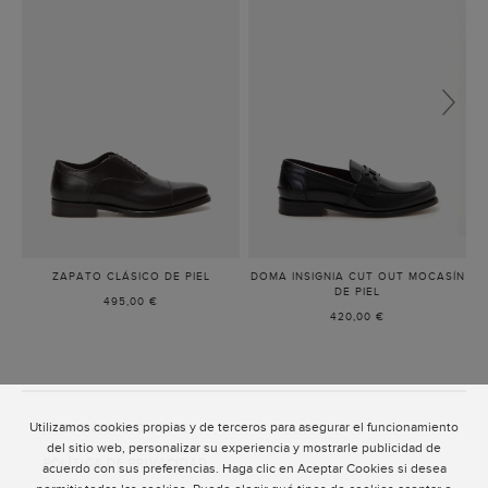
ZAPATO CLÁSICO DE PIEL
-
DOMA INSIGNIA CUT OUT MOCASÍN
NEGRO
DE PIEL
-
495,00 €
NEGRO
420,00 €
Utilizamos cookies propias y de terceros para asegurar el funcionamiento
ATENCIÓN AL CLIENTE
del sitio web, personalizar su experiencia y mostrarle publicidad de
POLÍTICA DE PRIVACIDAD
acuerdo con sus preferencias. Haga clic en Aceptar Cookies si desea