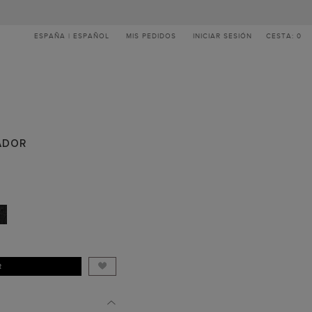
ESPAÑA | ESPAÑOL
MIS PEDIDOS
INICIAR SESIÓN
CESTA: 0
ADOR
R