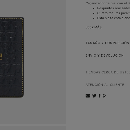
Organizador de piel con el 
Pespuntes realizado
Cuatro ranuras para t
Esta pieza está elab
nuestros talleres en
LEER MÁS
Todas las pieles util
nuestros productos 
Incluye bolsa guarda
TAMAÑO Y COMPOSICIÓN
ENVÍO Y DEVOLUCIÓN
TIENDAS CERCA DE USTE
ATENCIÓN AL CLIENTE