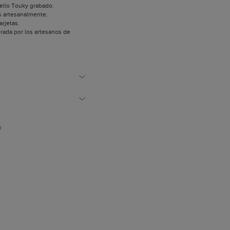
Sello Touky grabado.
s artesanalmente.
arjetas.
orada por los artesanos de
 España.
izadas para confeccionar
son de origen europeo.
polvo.
D