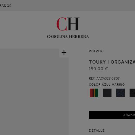
ZADOR
+
VOLVER
TOUKY | ORGANIZ
150,00 €
REF. AACA328108361
COLOR
AZUL MARINO
AÑADI
DETALLE