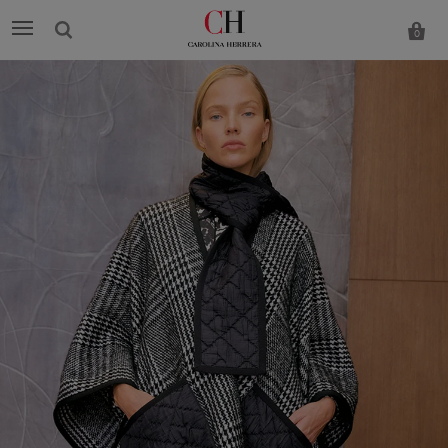
0
Carolina
Herrera