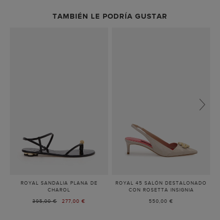
TAMBIÉN LE PODRÍA GUSTAR
ROYAL SANDALIA PLANA DE
ROYAL 45 SALÓN DESTALONADO
CHAROL
-
CON ROSETTA INSIGNIA
-
NEGRO
BEIGE
PRECIO
395,00 €
PRECIO
277,00 €
550,00 €
ANTERIOR:
ACTUAL: