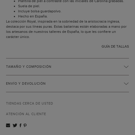
Plantilla de piel a contraste con las iniciales de Carolina grabadas.
Suela de piel.
Incluye bolsa guardapolvo.
Hecho en España.
La colección Royal, inspirada en la sobriedad de la aristocracia inglesa,
destaca por sus líneas puras. Estas bailarinas están elaboradas a mano por
los artesanos de nuestros talleres de España, lo que les confiere un
carácter único.
GUÍA DE TALLAS
TAMAÑO Y COMPOSICIÓN
ENVÍO Y DEVOLUCIÓN
TIENDAS CERCA DE USTED
ATENCIÓN AL CLIENTE