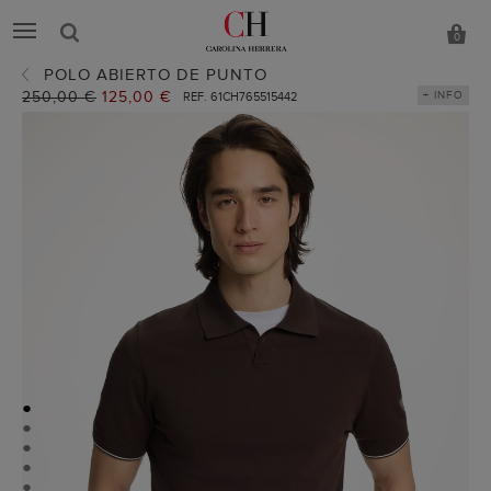
0
POLO ABIERTO DE PUNTO
Precio
250,00 €
Precio
125,00 €
+ INFO
REF. 61CH765515442
anterior:
actual:
●
●
●
●
●