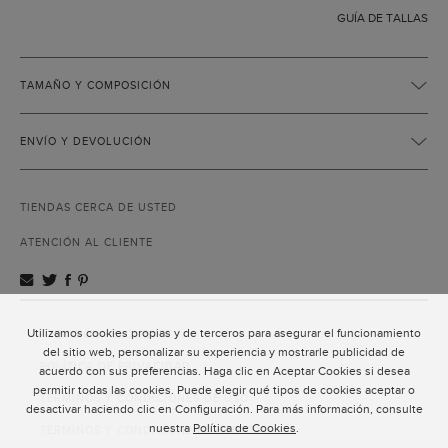
GUÍA DE TALLAS
TAMAÑO Y COMPOSICIÓN
ENVÍO Y DEVOLUCIÓN
TIENDAS CERCA DE USTED
ATENCIÓN AL CLIENTE
Utilizamos cookies propias y de terceros para asegurar el funcionamiento
ATENCIÓN AL CLIENTE
del sitio web, personalizar su experiencia y mostrarle publicidad de
POLÍTICA DE PRIVACIDAD
acuerdo con sus preferencias. Haga clic en Aceptar Cookies si desea
permitir todas las cookies. Puede elegir qué tipos de cookies aceptar o
TÉRMINOS Y CONDICIONES DE USO
desactivar haciendo clic en Configuración. Para más información, consulte
nuestra
Política de Cookies
.
TÉRMINOS Y CONDICIONES DE VENTA