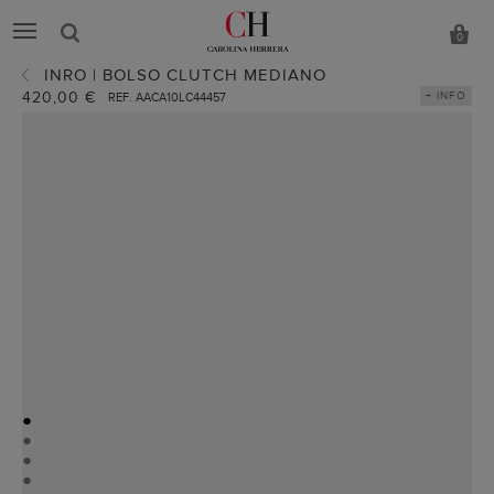
0
INRO | BOLSO CLUTCH MEDIANO
420,00 €
+ INFO
REF. AACA10LC44457
●
●
●
●