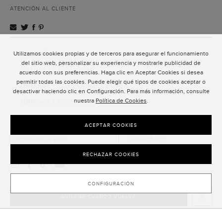
ATENCIÓN AL CLIENTE
Utilizamos cookies propias y de terceros para asegurar el funcionamiento
ATENCIÓN AL CLIENTE
del sitio web, personalizar su experiencia y mostrarle publicidad de
POLÍTICA DE PRIVACIDAD
acuerdo con sus preferencias. Haga clic en Aceptar Cookies si desea
permitir todas las cookies. Puede elegir qué tipos de cookies aceptar o
TÉRMINOS Y CONDICIONES DE USO
desactivar haciendo clic en Configuración. Para más información, consulte
nuestra
Política de Cookies
.
TÉRMINOS Y CONDICIONES DE VENTA
SUSCRIPCIÓN AL NEWSLETTER
ACEPTAR COOKIES
SUSCRIBIRSE
RECHAZAR COOKIES
CONFIGURACIÓN
AVÍSAME CUANDO VUELVA
CLOSE