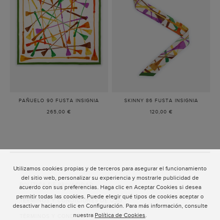
PAÑUELO 90 FUSTA INSIGNIA
-
SKINNY 86 FUSTA INSIGNIA
-
MULTICOLOR
MULTIC
265,00 €
120,00 €
Utilizamos cookies propias y de terceros para asegurar el funcionamiento
ATENCIÓN AL CLIENTE
del sitio web, personalizar su experiencia y mostrarle publicidad de
POLÍTICA DE PRIVACIDAD
acuerdo con sus preferencias. Haga clic en Aceptar Cookies si desea
permitir todas las cookies. Puede elegir qué tipos de cookies aceptar o
TÉRMINOS Y CONDICIONES DE USO
desactivar haciendo clic en Configuración. Para más información, consulte
nuestra
Política de Cookies
.
TÉRMINOS Y CONDICIONES DE VENTA