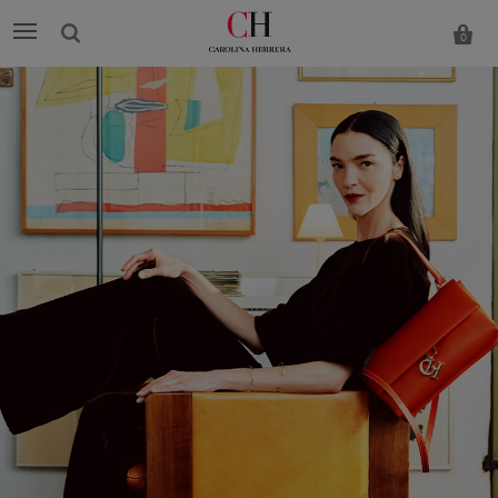
0
Carolina
Herrera