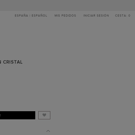
ESPAÑA | ESPAÑOL
MIS PEDIDOS
INICIAR SESIÓN
CESTA: 0
 CRISTAL
R