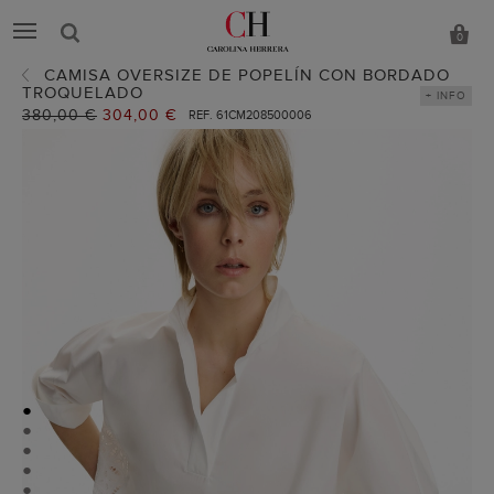
0
CAMISA OVERSIZE DE POPELÍN CON BORDADO
TROQUELADO
+ INFO
Precio
380,00 €
Precio
304,00 €
REF. 61CM208500006
anterior:
actual:
●
●
●
●
●