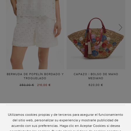
BERMUDA DE POPELÍN BORDADO Y
CAPAZO | BOLSO DE MANO
TROQUELADO
-
MEDIANO
-
IVORY
MULTICOLOR
PRECIO
350,00 €
PRECIO
210,00 €
620,00 €
ANTERIOR:
ACTUAL:
Utilizamos cookies propias y de terceros para asegurar el funcionamiento
ATENCIÓN AL CLIENTE
del sitio web, personalizar su experiencia y mostrarle publicidad de
POLÍTICA DE PRIVACIDAD
acuerdo con sus preferencias. Haga clic en Aceptar Cookies si desea