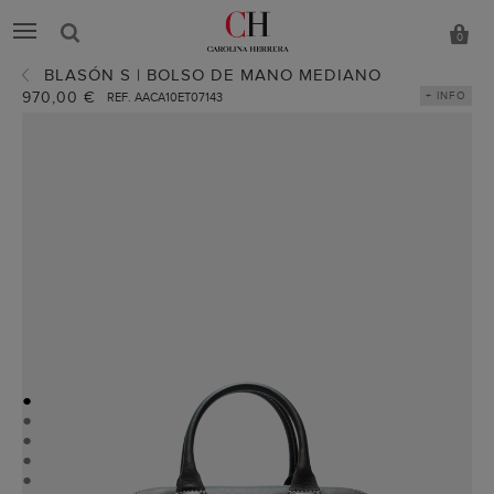
0
BLASÓN S | BOLSO DE MANO MEDIANO
970,00 €
+ INFO
REF. AACA10ET07143
●
●
●
●
●