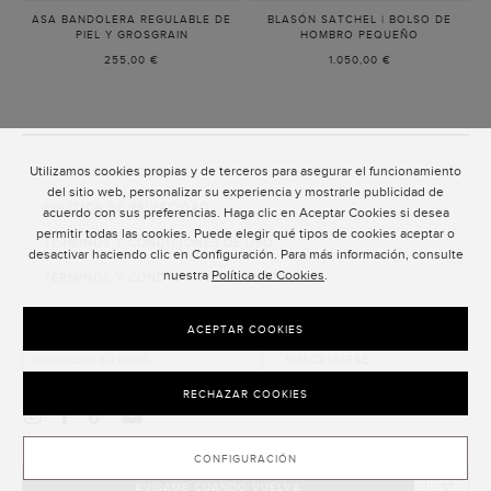
ASA BANDOLERA REGULABLE DE
BLASÓN SATCHEL | BOLSO DE
B
PIEL Y GROSGRAIN
-
HOMBRO PEQUEÑO
-
NEGRO
AZUL
255,00 €
1.050,00 €
MARINO
Utilizamos cookies propias y de terceros para asegurar el funcionamiento
ATENCIÓN AL CLIENTE
del sitio web, personalizar su experiencia y mostrarle publicidad de
POLÍTICA DE PRIVACIDAD
acuerdo con sus preferencias. Haga clic en Aceptar Cookies si desea
permitir todas las cookies. Puede elegir qué tipos de cookies aceptar o
TÉRMINOS Y CONDICIONES DE USO
desactivar haciendo clic en Configuración. Para más información, consulte
nuestra
Política de Cookies
.
TÉRMINOS Y CONDICIONES DE VENTA
SUSCRIPCIÓN AL NEWSLETTER
ACEPTAR COOKIES
SUSCRIBIRSE
RECHAZAR COOKIES
CONFIGURACIÓN
AVÍSAME CUANDO VUELVA