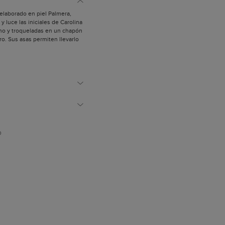
 elaborado en piel Palmera,
y luce las iniciales de Carolina
ono y troqueladas en un chapón
o. Sus asas permiten llevarlo
mano y de hombro.
l a tono y asa de mano de
íbles con mosquetones.
s artesanalmente.
 oro.
on cierre de cremallera.
izadas para confeccionar
son de origen europeo.
polvo.
D
paña.
os de la colección Bimba está
a que una niña, con su
mbia el vestido una y otra vez.
 mano por los artesanos de
 lo que le confiere un carácter