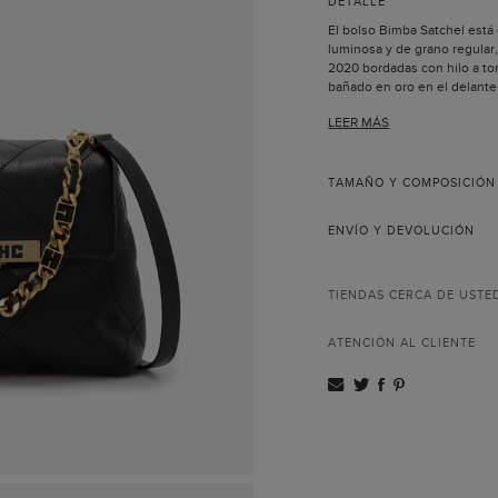
DETALLE
El bolso Bimba Satchel está
luminosa y de grano regular, 
2020 bordadas con hilo a t
bañado en oro en el delanter
como bolso bandolera, de 
LEER MÁS
Asa bandolera de pie
cadena, ambas extra
Pespuntes realizado
Cierre de pulsador.
TAMAÑO Y COMPOSICIÓN
Metálicas bañadas en
Forro completo.
ENVÍO Y DEVOLUCIÓN
Un bolsillo interior c
Todas las pieles util
nuestros productos 
Incluye bolsa guarda
TIENDAS CERCA DE USTE
Hecho a mano en Es
La gran diversidad de diseñ
ATENCIÓN AL CLIENTE
inspirada en una muñeca a l
imaginación y fantasía, le ca
Este bolso está elaborado a
nuestros talleres en España,
único.