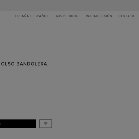
ESPAÑA | ESPAÑOL
MIS PEDIDOS
INICIAR SESIÓN
CESTA: 0
 BOLSO BANDOLERA
R