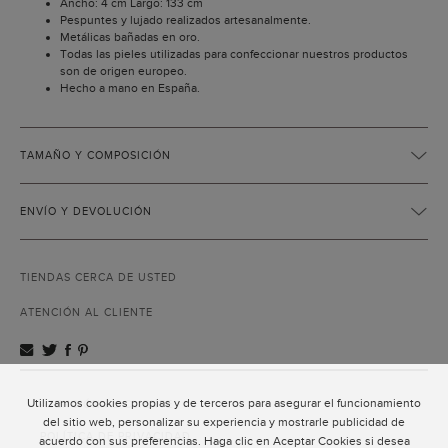
Ancho: 4 cm Largo: 133 cm
Pespuntes y lujado realizados artesanalmente.
Metálicas bañadas en oro.
Todas las pieles utilizadas para confeccionar nuestros productos
son de origen europeo.
Hecho a mano en España.
TAMAÑO Y COMPOSICIÓN
ENVÍO Y DEVOLUCIÓN
TIENDAS CERCA DE USTED
ATENCIÓN AL CLIENTE
Utilizamos cookies propias y de terceros para asegurar el funcionamiento
ATENCIÓN AL CLIENTE
del sitio web, personalizar su experiencia y mostrarle publicidad de
POLÍTICA DE PRIVACIDAD
acuerdo con sus preferencias. Haga clic en Aceptar Cookies si desea