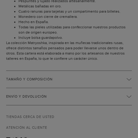
Pespuntes y lujado realizados artesanalmente.
Metálicas bañadas en oro.
Cuatro ranuras para tarjetas y un compartimento para billetes.
Monedero con cierre de cremallera.
Hecho en España.
Todas las pieles utilizadas para confeccionar nuestros productos
son de origen europeo.
Incluye bolsa guardapolvo.
La colección Matryoshka, inspirada en las muñecas tradicionales rusas,
ofrece distintos tamaños pensados para poder llevarse unos dentro de
otros. Esta cartera está elaborada a mano por los artesanos de nuestros
talleres en España, lo que le confiere un carácter único.
TAMAÑO Y COMPOSICIÓN
ENVÍO Y DEVOLUCIÓN
TIENDAS CERCA DE USTED
ATENCIÓN AL CLIENTE