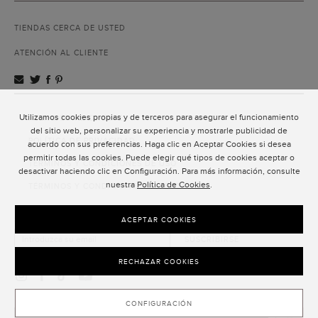
TIENDAS CERCA DE USTED
ATENCIÓN AL CLIENTE
Utilizamos cookies propias y de terceros para asegurar el funcionamiento
ATENCIÓN AL CLIENTE
del sitio web, personalizar su experiencia y mostrarle publicidad de
POLÍTICA DE PRIVACIDAD
acuerdo con sus preferencias. Haga clic en Aceptar Cookies si desea
permitir todas las cookies. Puede elegir qué tipos de cookies aceptar o
TÉRMINOS Y CONDICIONES DE USO
desactivar haciendo clic en Configuración. Para más información, consulte
nuestra
Política de Cookies
.
TÉRMINOS Y CONDICIONES DE VENTA
SUSCRIPCIÓN AL NEWSLETTER
ACEPTAR COOKIES
SUSCRIBIRSE
RECHAZAR COOKIES
CONFIGURACIÓN