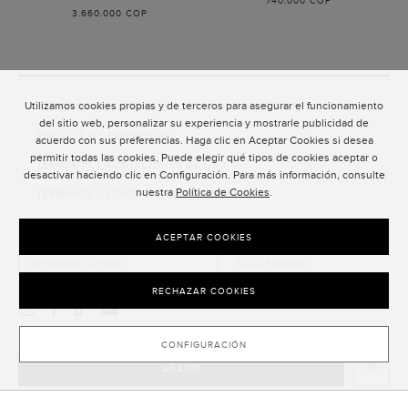
740.000 COP
ALMENDRA
3.660.000 COP
Utilizamos cookies propias y de terceros para asegurar el funcionamiento
ATENCIÓN AL CLIENTE
del sitio web, personalizar su experiencia y mostrarle publicidad de
POLÍTICA DE PRIVACIDAD
acuerdo con sus preferencias. Haga clic en Aceptar Cookies si desea
permitir todas las cookies. Puede elegir qué tipos de cookies aceptar o
TÉRMINOS Y CONDICIONES DE USO
desactivar haciendo clic en Configuración. Para más información, consulte
nuestra
Política de Cookies
.
TÉRMINOS Y CONDICIONES DE VENTA
SUSCRIPCIÓN AL NEWSLETTER
ACEPTAR COOKIES
SUSCRIBIRSE
RECHAZAR COOKIES
CONFIGURACIÓN
AÑADIR
CLOSE