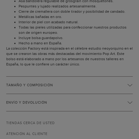
Asa bandolera regulable de grosgrain con mosquetones.
Pespuntes y lujado realizados artesanalmente.
Cierre de cremallera con doble tirador y posibilidad de candado.
Metálicas bañadas en oro.
Interior de piel con acabado natural.
Todas las pieles utilizadas para confeccionar nuestros productos
son de origen europeo.
Incluye bolsa guardapolvo.
Hecho a mano en España.
La colección Factory está inspirada en el célebre estudio neoyorquino en el
que se crearon las obras más destacadas del movimiento Pop Art. Este
bolso está elaborado a mano por los artesanos de nuestros talleres en
España, lo que le confiere un carácter único.
TAMAÑO Y COMPOSICIÓN
ENVÍO Y DEVOLUCIÓN
TIENDAS CERCA DE USTED
ATENCIÓN AL CLIENTE