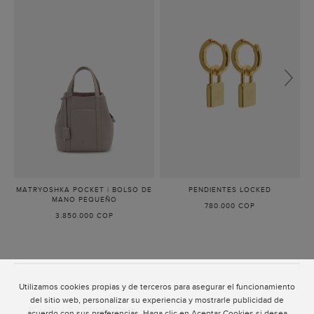
MATRYOSHKA POCKET | BOLSO DE
PENDIENTES LOCKED
-
MANO PEQUEÑO
-
ORO
780.000 COP
TRENCH
3.850.000 COP
Utilizamos cookies propias y de terceros para asegurar el funcionamiento
ATENCIÓN AL CLIENTE
del sitio web, personalizar su experiencia y mostrarle publicidad de
POLÍTICA DE PRIVACIDAD
acuerdo con sus preferencias. Haga clic en Aceptar Cookies si desea