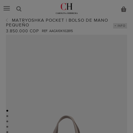
0
MATRYOSHKA POCKET | BOLSO DE MANO
PEQUEÑO
+ INFO
3.850.000 COP
REF. AACA10K102815
●
●
●
●
●