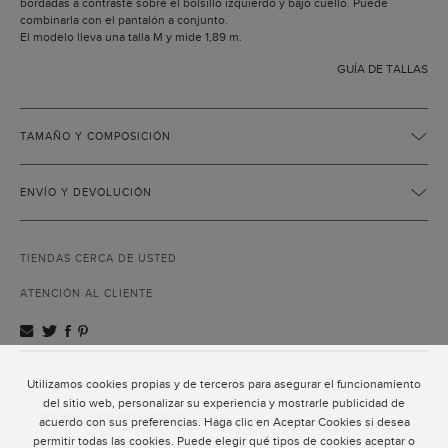
bordadas a contraste sobre el bolsillo izquierdo y bajo cuello. Puede
combinarla con el pantalón a conjunto.
El modelo lleva una talla M y mide 1,89 m.
GUÍA DE TALLAS
TAMAÑO Y COMPOSICIÓN
ENVÍO Y DEVOLUCIÓN
TIENDAS CERCA DE USTED
ATENCIÓN AL CLIENTE
Utilizamos cookies propias y de terceros para asegurar el funcionamiento
ATENCIÓN AL CLIENTE
del sitio web, personalizar su experiencia y mostrarle publicidad de
POLÍTICA DE PRIVACIDAD
acuerdo con sus preferencias. Haga clic en Aceptar Cookies si desea
permitir todas las cookies. Puede elegir qué tipos de cookies aceptar o