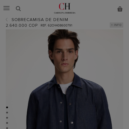
0
SOBRECAMISA DE DENIM
2.640.000 COP
+ INFO
REF. 62CH408600791
●
●
●
●
●