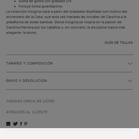
Suela de goma con grabado CH.
Incluye bolsa guardapolvo.
La colección Insignia nace a partir del brazalete diseñado con motivo del
aniversario de la Casa, que esta vez traslada las iniciales de Carolina a la
plataforma de estas bambas. Doma Insignia se inspira en la pasión de
Carolina Herrera por los caballos y, en concreto, la disciplina hípica más
elegante: la doma.
GUÍA DE TALLAS
TAMAÑO Y COMPOSICIÓN
ENVÍO Y DEVOLUCIÓN
TIENDAS CERCA DE USTED
ATENCIÓN AL CLIENTE