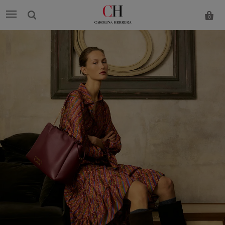
0
Carolina
Herrera