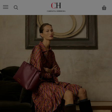
0
Carolina
Herrera